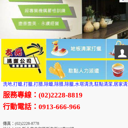
洗地,打蠟,打臘,打腊,除蠟,除腊,除臘,水塔清洗,駐點清潔,居家
服務專線
：
(02)2228-8819
行動電話
：0913-666-966
傳真
：
(02)2228-8778