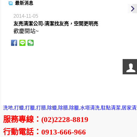
最新消息
2014-11-05
友亮清潔公司-清潔找友亮，空間更明亮
歡慶開站~
洗地,打蠟,打臘,打腊,除蠟,除腊,除臘,水塔清洗,駐點清潔,居家
服務專線
：
(02)2228-8819
行動電話
：0913-666-966