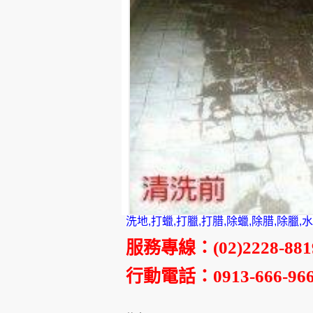
停車
洗地,打蠟,打臘,打腊,除蠟,除腊,除臘
服務專線
：
(02)2228-881
行動電話
：0913-666-96