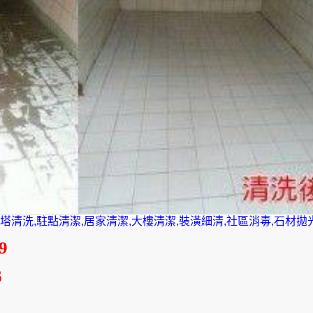
場清潔
水塔清洗
裝潢後清潔
學校機關廁所清洗
,水塔清洗,駐點清潔,居家清潔,大樓清潔,裝潢細清,社區消毒,石材拋
9
6