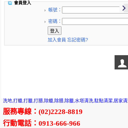
會員登入
帳號：
密碼：
加入會員
忘記密碼?
洗地,打蠟,打臘,打腊,除蠟,除腊,除臘,水塔清洗,駐點清潔,居家
服務專線
：
(02)2228-8819
行動電話
：0913-666-966